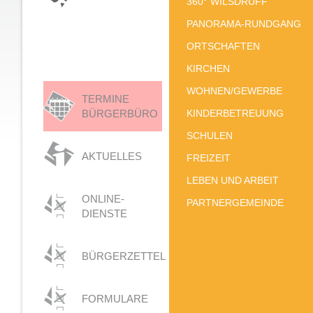
360° WILSDRUFF
PANORAMA-RUNDGANG
ORTSCHAFTEN
KIRCHEN
WOHNEN/GEWERBE
TERMINE
BÜRGERBÜRO
KINDERBETREUUNG
SCHULEN
AKTUELLES
FREIZEIT
LEBEN UND ARBEIT
ONLINE-
PARTNERGEMEINDE
DIENSTE
BÜRGERZETTEL
FORMULARE