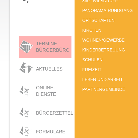
360° WILSDRUFF
PANORAMA-RUNDGANG
ORTSCHAFTEN
KIRCHEN
WOHNEN/GEWERBE
TERMINE
BÜRGERBÜRO
KINDERBETREUUNG
SCHULEN
AKTUELLES
FREIZEIT
LEBEN UND ARBEIT
ONLINE-
PARTNERGEMEINDE
DIENSTE
BÜRGERZETTEL
FORMULARE