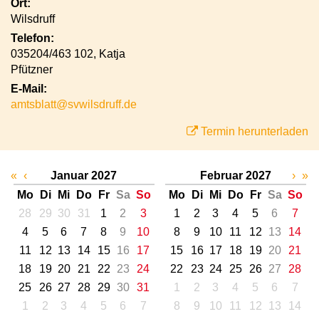
Ort:
Wilsdruff
Telefon:
035204/463 102, Katja
Pfützner
E-Mail:
amtsblatt@svwilsdruff.de
Termin herunterladen
«
‹
Januar 2027
Februar 2027
›
»
Mo
Di
Mi
Do
Fr
Sa
So
Mo
Di
Mi
Do
Fr
Sa
So
28
29
30
31
1
2
3
1
2
3
4
5
6
7
4
5
6
7
8
9
10
8
9
10
11
12
13
14
11
12
13
14
15
16
17
15
16
17
18
19
20
21
18
19
20
21
22
23
24
22
23
24
25
26
27
28
25
26
27
28
29
30
31
1
2
3
4
5
6
7
1
2
3
4
5
6
7
8
9
10
11
12
13
14