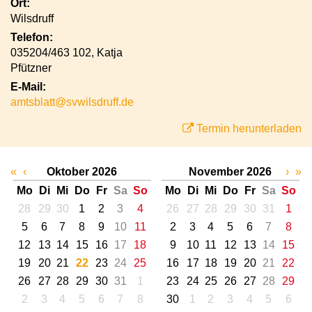
Ort:
Wilsdruff
Telefon:
035204/463 102, Katja
Pfützner
E-Mail:
amtsblatt@svwilsdruff.de
Termin herunterladen
«
‹
Oktober 2026
November 2026
›
»
Mo
Di
Mi
Do
Fr
Sa
So
Mo
Di
Mi
Do
Fr
Sa
So
28
29
30
1
2
3
4
26
27
28
29
30
31
1
5
6
7
8
9
10
11
2
3
4
5
6
7
8
12
13
14
15
16
17
18
9
10
11
12
13
14
15
19
20
21
22
23
24
25
16
17
18
19
20
21
22
26
27
28
29
30
31
1
23
24
25
26
27
28
29
2
3
4
5
6
7
8
30
1
2
3
4
5
6