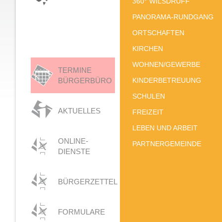
360° WILSDRUFF
PANORAMA-RUNDGANG
ORTSCHAFTEN
KIRCHEN
WOHNEN/GEWERBE
TERMINE
BÜRGERBÜRO
KINDERBETREUUNG
SCHULEN
AKTUELLES
FREIZEIT
LEBEN UND ARBEIT
ONLINE-
PARTNERGEMEINDE
DIENSTE
BÜRGERZETTEL
FORMULARE