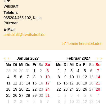
Ort:
Wilsdruff
Telefon:
035204/463 102, Katja
Pfützner
E-Mail:
amtsblatt@svwilsdruff.de
Termin herunterladen
«
‹
Januar 2027
Februar 2027
›
»
Mo
Di
Mi
Do
Fr
Sa
So
Mo
Di
Mi
Do
Fr
Sa
So
28
29
30
31
1
2
3
1
2
3
4
5
6
7
4
5
6
7
8
9
10
8
9
10
11
12
13
14
11
12
13
14
15
16
17
15
16
17
18
19
20
21
18
19
20
21
22
23
24
22
23
24
25
26
27
28
25
26
27
28
29
30
31
1
2
3
4
5
6
7
1
2
3
4
5
6
7
8
9
10
11
12
13
14