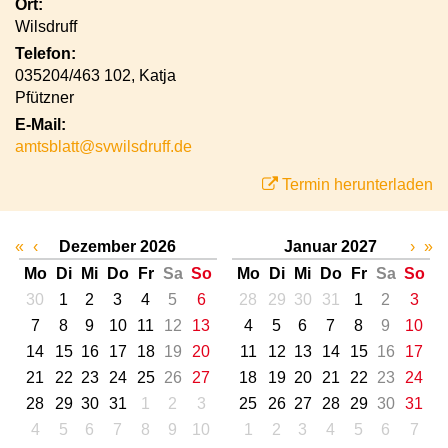
Ort:
Wilsdruff
Telefon:
035204/463 102, Katja
Pfützner
E-Mail:
amtsblatt@svwilsdruff.de
Termin herunterladen
«
‹
Dezember 2026
Januar 2027
›
»
Mo
Di
Mi
Do
Fr
Sa
So
Mo
Di
Mi
Do
Fr
Sa
So
30
1
2
3
4
5
6
28
29
30
31
1
2
3
7
8
9
10
11
12
13
4
5
6
7
8
9
10
14
15
16
17
18
19
20
11
12
13
14
15
16
17
21
22
23
24
25
26
27
18
19
20
21
22
23
24
28
29
30
31
1
2
3
25
26
27
28
29
30
31
4
5
6
7
8
9
10
1
2
3
4
5
6
7