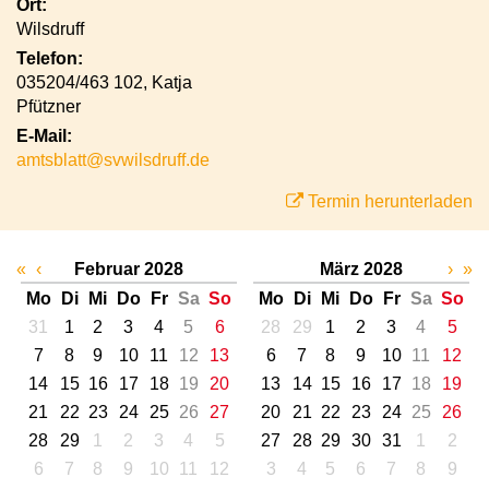
Ort:
Wilsdruff
Telefon:
035204/463 102, Katja
Pfützner
E-Mail:
amtsblatt@svwilsdruff.de
Termin herunterladen
«
‹
Februar 2028
März 2028
›
»
Mo
Di
Mi
Do
Fr
Sa
So
Mo
Di
Mi
Do
Fr
Sa
So
31
1
2
3
4
5
6
28
29
1
2
3
4
5
7
8
9
10
11
12
13
6
7
8
9
10
11
12
14
15
16
17
18
19
20
13
14
15
16
17
18
19
21
22
23
24
25
26
27
20
21
22
23
24
25
26
28
29
1
2
3
4
5
27
28
29
30
31
1
2
6
7
8
9
10
11
12
3
4
5
6
7
8
9