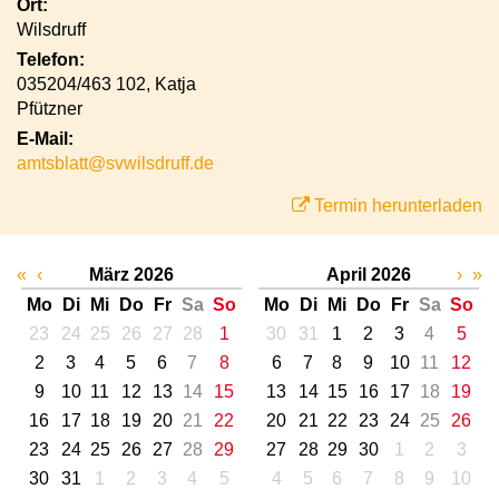
Ort:
Wilsdruff
Telefon:
035204/463 102, Katja
Pfützner
E-Mail:
amtsblatt@svwilsdruff.de
Termin herunterladen
«
‹
März 2026
April 2026
›
»
Mo
Di
Mi
Do
Fr
Sa
So
Mo
Di
Mi
Do
Fr
Sa
So
23
24
25
26
27
28
1
30
31
1
2
3
4
5
2
3
4
5
6
7
8
6
7
8
9
10
11
12
9
10
11
12
13
14
15
13
14
15
16
17
18
19
16
17
18
19
20
21
22
20
21
22
23
24
25
26
23
24
25
26
27
28
29
27
28
29
30
1
2
3
30
31
1
2
3
4
5
4
5
6
7
8
9
10