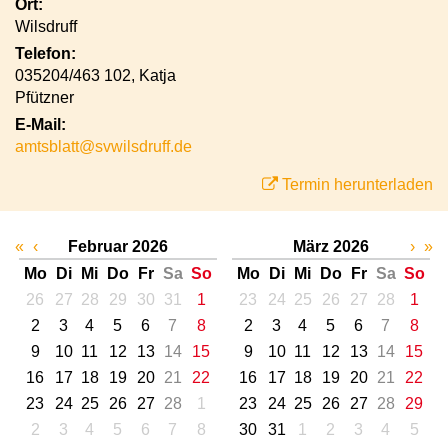
Ort:
Wilsdruff
Telefon:
035204/463 102, Katja
Pfützner
E-Mail:
amtsblatt@svwilsdruff.de
Termin herunterladen
«
‹
Februar 2026
März 2026
›
»
Mo
Di
Mi
Do
Fr
Sa
So
Mo
Di
Mi
Do
Fr
Sa
So
26
27
28
29
30
31
1
23
24
25
26
27
28
1
2
3
4
5
6
7
8
2
3
4
5
6
7
8
9
10
11
12
13
14
15
9
10
11
12
13
14
15
16
17
18
19
20
21
22
16
17
18
19
20
21
22
23
24
25
26
27
28
1
23
24
25
26
27
28
29
2
3
4
5
6
7
8
30
31
1
2
3
4
5