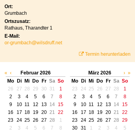
Ort:
Grumbach
Ortszusatz:
Rathaus, Tharandter 1
E-Mail:
or-grumbach@wilsdruff.net
Termin herunterladen
«
‹
Februar 2026
März 2026
›
»
Mo
Di
Mi
Do
Fr
Sa
So
Mo
Di
Mi
Do
Fr
Sa
So
26
27
28
29
30
31
1
23
24
25
26
27
28
1
2
3
4
5
6
7
8
2
3
4
5
6
7
8
9
10
11
12
13
14
15
9
10
11
12
13
14
15
16
17
18
19
20
21
22
16
17
18
19
20
21
22
23
24
25
26
27
28
1
23
24
25
26
27
28
29
2
3
4
5
6
7
8
30
31
1
2
3
4
5