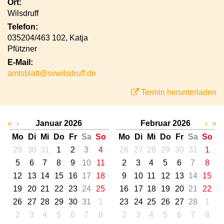
Ort:
Wilsdruff
Telefon:
035204/463 102, Katja
Pfützner
E-Mail:
amtsblatt@svwilsdruff.de
Termin herunterladen
«
‹
Januar 2026
Februar 2026
›
»
Mo
Di
Mi
Do
Fr
Sa
So
Mo
Di
Mi
Do
Fr
Sa
So
29
30
31
1
2
3
4
26
27
28
29
30
31
1
5
6
7
8
9
10
11
2
3
4
5
6
7
8
12
13
14
15
16
17
18
9
10
11
12
13
14
15
19
20
21
22
23
24
25
16
17
18
19
20
21
22
26
27
28
29
30
31
1
23
24
25
26
27
28
1
2
3
4
5
6
7
8
2
3
4
5
6
7
8