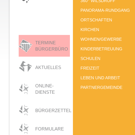
360° WILSDRUFF
PANORAMA-RUNDGANG
ORTSCHAFTEN
KIRCHEN
WOHNEN/GEWERBE
TERMINE
BÜRGERBÜRO
KINDERBETREUUNG
SCHULEN
AKTUELLES
FREIZEIT
LEBEN UND ARBEIT
ONLINE-
PARTNERGEMEINDE
DIENSTE
BÜRGERZETTEL
FORMULARE