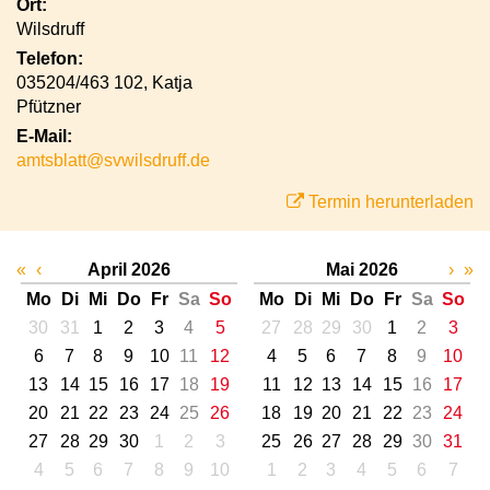
Ort:
Wilsdruff
Telefon:
035204/463 102, Katja
Pfützner
E-Mail:
amtsblatt@svwilsdruff.de
Termin herunterladen
«
‹
April 2026
Mai 2026
›
»
Mo
Di
Mi
Do
Fr
Sa
So
Mo
Di
Mi
Do
Fr
Sa
So
30
31
1
2
3
4
5
27
28
29
30
1
2
3
6
7
8
9
10
11
12
4
5
6
7
8
9
10
13
14
15
16
17
18
19
11
12
13
14
15
16
17
20
21
22
23
24
25
26
18
19
20
21
22
23
24
27
28
29
30
1
2
3
25
26
27
28
29
30
31
4
5
6
7
8
9
10
1
2
3
4
5
6
7