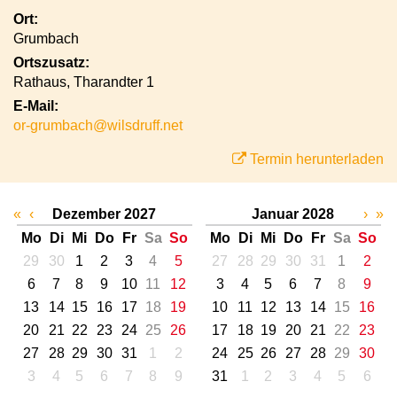
Ort:
Grumbach
Ortszusatz:
Rathaus, Tharandter 1
E-Mail:
or-grumbach@wilsdruff.net
Termin herunterladen
«
‹
Dezember 2027
Januar 2028
›
»
Mo
Di
Mi
Do
Fr
Sa
So
Mo
Di
Mi
Do
Fr
Sa
So
29
30
1
2
3
4
5
27
28
29
30
31
1
2
6
7
8
9
10
11
12
3
4
5
6
7
8
9
13
14
15
16
17
18
19
10
11
12
13
14
15
16
20
21
22
23
24
25
26
17
18
19
20
21
22
23
27
28
29
30
31
1
2
24
25
26
27
28
29
30
3
4
5
6
7
8
9
31
1
2
3
4
5
6