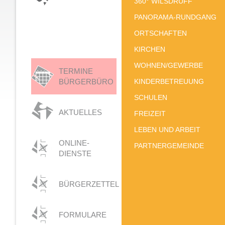
360° WILSDRUFF
PANORAMA-RUNDGANG
ORTSCHAFTEN
KIRCHEN
WOHNEN/GEWERBE
TERMINE
BÜRGERBÜRO
KINDERBETREUUNG
SCHULEN
AKTUELLES
FREIZEIT
LEBEN UND ARBEIT
ONLINE-
PARTNERGEMEINDE
DIENSTE
BÜRGERZETTEL
FORMULARE