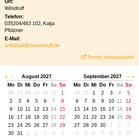
Ort:
Wilsdruff
Telefon:
035204/463 102, Katja
Pfützner
E-Mail:
amtsblatt@svwilsdruff.de
Termin herunterladen
«
‹
August 2027
September 2027
›
»
Mo
Di
Mi
Do
Fr
Sa
So
Mo
Di
Mi
Do
Fr
Sa
So
26
27
28
29
30
31
1
30
31
1
2
3
4
5
2
3
4
5
6
7
8
6
7
8
9
10
11
12
9
10
11
12
13
14
15
13
14
15
16
17
18
19
16
17
18
19
20
21
22
20
21
22
23
24
25
26
23
24
25
26
27
28
29
27
28
29
30
1
2
3
30
31
1
2
3
4
5
4
5
6
7
8
9
10