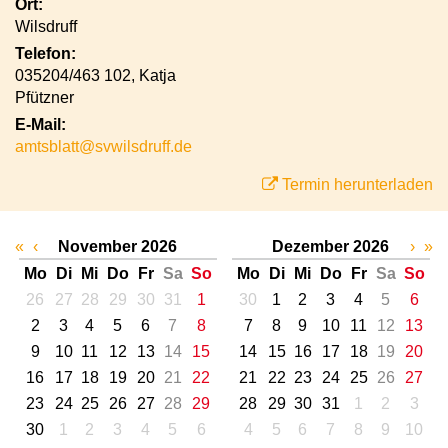
Ort:
Wilsdruff
Telefon:
035204/463 102, Katja
Pfützner
E-Mail:
amtsblatt@svwilsdruff.de
Termin herunterladen
«
‹
November 2026
Dezember 2026
›
»
Mo
Di
Mi
Do
Fr
Sa
So
Mo
Di
Mi
Do
Fr
Sa
So
26
27
28
29
30
31
1
30
1
2
3
4
5
6
2
3
4
5
6
7
8
7
8
9
10
11
12
13
9
10
11
12
13
14
15
14
15
16
17
18
19
20
16
17
18
19
20
21
22
21
22
23
24
25
26
27
23
24
25
26
27
28
29
28
29
30
31
1
2
3
30
1
2
3
4
5
6
4
5
6
7
8
9
10