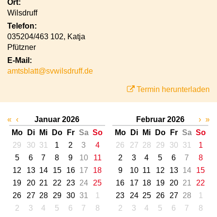
Ort:
Wilsdruff
Telefon:
035204/463 102, Katja
Pfützner
E-Mail:
amtsblatt@svwilsdruff.de
Termin herunterladen
«
‹
Januar 2026
Februar 2026
›
»
Mo
Di
Mi
Do
Fr
Sa
So
Mo
Di
Mi
Do
Fr
Sa
So
29
30
31
1
2
3
4
26
27
28
29
30
31
1
5
6
7
8
9
10
11
2
3
4
5
6
7
8
12
13
14
15
16
17
18
9
10
11
12
13
14
15
19
20
21
22
23
24
25
16
17
18
19
20
21
22
26
27
28
29
30
31
1
23
24
25
26
27
28
1
2
3
4
5
6
7
8
2
3
4
5
6
7
8