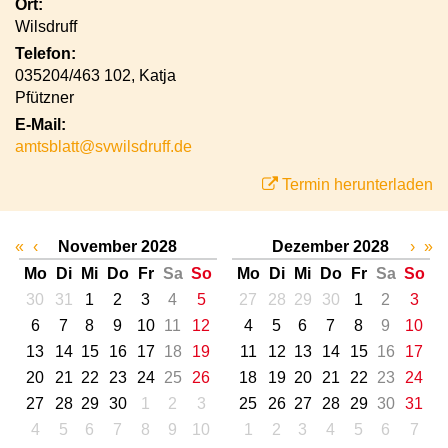
Ort:
Wilsdruff
Telefon:
035204/463 102, Katja
Pfützner
E-Mail:
amtsblatt@svwilsdruff.de
Termin herunterladen
«
‹
November 2028
Dezember 2028
›
»
Mo
Di
Mi
Do
Fr
Sa
So
Mo
Di
Mi
Do
Fr
Sa
So
30
31
1
2
3
4
5
27
28
29
30
1
2
3
6
7
8
9
10
11
12
4
5
6
7
8
9
10
13
14
15
16
17
18
19
11
12
13
14
15
16
17
20
21
22
23
24
25
26
18
19
20
21
22
23
24
27
28
29
30
1
2
3
25
26
27
28
29
30
31
4
5
6
7
8
9
10
1
2
3
4
5
6
7