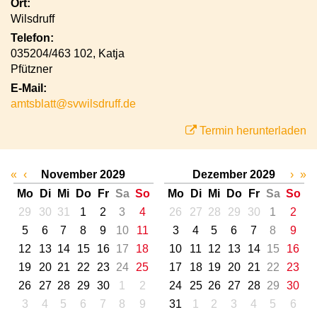
Ort:
Wilsdruff
Telefon:
035204/463 102, Katja
Pfützner
E-Mail:
amtsblatt@svwilsdruff.de
Termin herunterladen
«
‹
November 2029
Dezember 2029
›
»
Mo
Di
Mi
Do
Fr
Sa
So
Mo
Di
Mi
Do
Fr
Sa
So
29
30
31
1
2
3
4
26
27
28
29
30
1
2
5
6
7
8
9
10
11
3
4
5
6
7
8
9
12
13
14
15
16
17
18
10
11
12
13
14
15
16
19
20
21
22
23
24
25
17
18
19
20
21
22
23
26
27
28
29
30
1
2
24
25
26
27
28
29
30
3
4
5
6
7
8
9
31
1
2
3
4
5
6