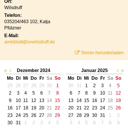
Ort:
Wilsdruff
Telefon:
035204/463 102, Katja
Pfützner
E-Mail:
amtsblatt@svwilsdruff.de
Termin herunterladen
«
‹
Dezember 2024
Januar 2025
›
»
Mo
Di
Mi
Do
Fr
Sa
So
Mo
Di
Mi
Do
Fr
Sa
So
25
26
27
28
29
30
1
30
31
1
2
3
4
5
2
3
4
5
6
7
8
6
7
8
9
10
11
12
9
10
11
12
13
14
15
13
14
15
16
17
18
19
16
17
18
19
20
21
22
20
21
22
23
24
25
26
23
24
25
26
27
28
29
27
28
29
30
31
1
2
30
31
1
2
3
4
5
3
4
5
6
7
8
9