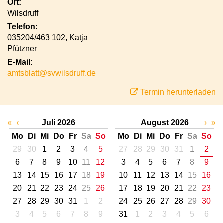
Ort:
Wilsdruff
Telefon:
035204/463 102, Katja
Pfützner
E-Mail:
amtsblatt@svwilsdruff.de
Termin herunterladen
«
‹
Juli 2026
August 2026
›
»
Mo
Di
Mi
Do
Fr
Sa
So
Mo
Di
Mi
Do
Fr
Sa
So
29
30
1
2
3
4
5
27
28
29
30
31
1
2
6
7
8
9
10
11
12
3
4
5
6
7
8
9
13
14
15
16
17
18
19
10
11
12
13
14
15
16
20
21
22
23
24
25
26
17
18
19
20
21
22
23
27
28
29
30
31
1
2
24
25
26
27
28
29
30
3
4
5
6
7
8
9
31
1
2
3
4
5
6