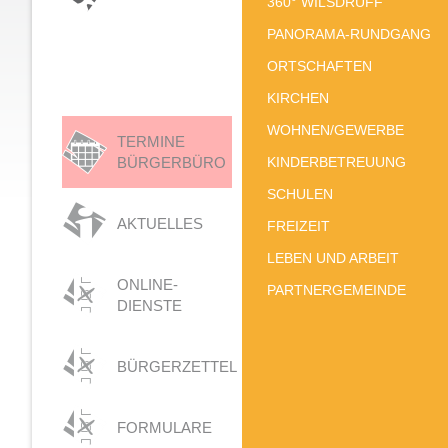
360° WILSDRUFF
PANORAMA-RUNDGANG
ORTSCHAFTEN
KIRCHEN
WOHNEN/GEWERBE
TERMINE
BÜRGERBÜRO
KINDERBETREUUNG
SCHULEN
AKTUELLES
FREIZEIT
LEBEN UND ARBEIT
ONLINE-
PARTNERGEMEINDE
DIENSTE
BÜRGERZETTEL
FORMULARE