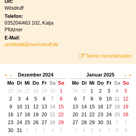
Ort:
Wilsdruff
Telefon:
035204/463 102, Katja
Pfützner
E-Mail:
amtsblatt@svwilsdruff.de
Termin herunterladen
«
‹
Dezember 2024
Januar 2025
›
»
Mo
Di
Mi
Do
Fr
Sa
So
Mo
Di
Mi
Do
Fr
Sa
So
25
26
27
28
29
30
1
30
31
1
2
3
4
5
2
3
4
5
6
7
8
6
7
8
9
10
11
12
9
10
11
12
13
14
15
13
14
15
16
17
18
19
16
17
18
19
20
21
22
20
21
22
23
24
25
26
23
24
25
26
27
28
29
27
28
29
30
31
1
2
30
31
1
2
3
4
5
3
4
5
6
7
8
9