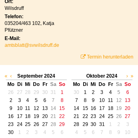
Ort:
Wilsdruff
Telefon:
035204/463 102, Katja
Pfützner
E-Mail:
amtsblatt@svwilsdruff.de
Termin herunterladen
«
‹
September 2024
Oktober 2024
›
»
Mo
Di
Mi
Do
Fr
Sa
So
Mo
Di
Mi
Do
Fr
Sa
So
26
27
28
29
30
31
1
30
1
2
3
4
5
6
2
3
4
5
6
7
8
7
8
9
10
11
12
13
9
10
11
12
13
14
15
14
15
16
17
18
19
20
16
17
18
19
20
21
22
21
22
23
24
25
26
27
23
24
25
26
27
28
29
28
29
30
31
1
2
3
30
1
2
3
4
5
6
4
5
6
7
8
9
10