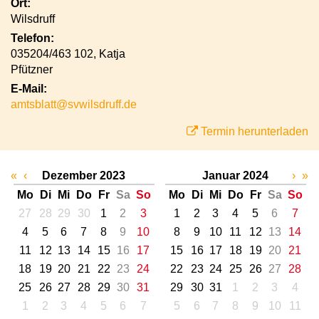
Ort:
Wilsdruff
Telefon:
035204/463 102, Katja
Pfützner
E-Mail:
amtsblatt@svwilsdruff.de
Termin herunterladen
«
‹
Dezember 2023
Januar 2024
›
»
Mo
Di
Mi
Do
Fr
Sa
So
Mo
Di
Mi
Do
Fr
Sa
So
27
28
29
30
1
2
3
1
2
3
4
5
6
7
4
5
6
7
8
9
10
8
9
10
11
12
13
14
11
12
13
14
15
16
17
15
16
17
18
19
20
21
18
19
20
21
22
23
24
22
23
24
25
26
27
28
25
26
27
28
29
30
31
29
30
31
1
2
3
4
1
2
3
4
5
6
7
5
6
7
8
9
10
11