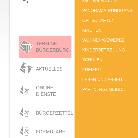
360° WILSDRUFF
PANORAMA-RUNDGANG
ORTSCHAFTEN
KIRCHEN
WOHNEN/GEWERBE
TERMINE
BÜRGERBÜRO
KINDERBETREUUNG
SCHULEN
AKTUELLES
FREIZEIT
LEBEN UND ARBEIT
ONLINE-
PARTNERGEMEINDE
DIENSTE
BÜRGERZETTEL
FORMULARE