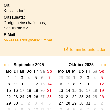
Ort:
Kesselsdorf
Ortszusatz:
Dorfgemeinschaftshaus,
Schulstraße 2
E-Mail:
or-kesselsdor@wilsdruff.net
Termin herunterladen
«
‹
September 2025
Oktober 2025
›
»
Mo
Di
Mi
Do
Fr
Sa
So
Mo
Di
Mi
Do
Fr
Sa
So
1
2
3
4
5
6
7
29
30
1
2
3
4
5
8
9
10
11
12
13
14
6
7
8
9
10
11
12
15
16
17
18
19
20
21
13
14
15
16
17
18
19
22
23
24
25
26
27
28
20
21
22
23
24
25
26
29
30
1
2
3
4
5
27
28
29
30
31
1
2
6
7
8
9
10
11
12
3
4
5
6
7
8
9