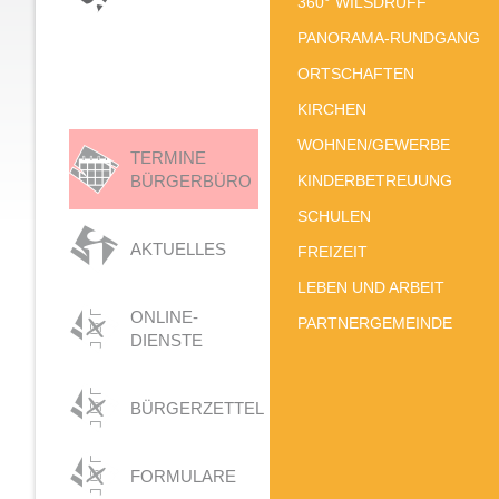
360° WILSDRUFF
PANORAMA-RUNDGANG
ORTSCHAFTEN
KIRCHEN
WOHNEN/GEWERBE
TERMINE
BÜRGERBÜRO
KINDERBETREUUNG
SCHULEN
AKTUELLES
FREIZEIT
LEBEN UND ARBEIT
ONLINE-
PARTNERGEMEINDE
DIENSTE
BÜRGERZETTEL
FORMULARE