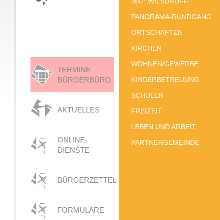
360° WILSDRUFF
PANORAMA-RUNDGANG
ORTSCHAFTEN
KIRCHEN
WOHNEN/GEWERBE
TERMINE
BÜRGERBÜRO
KINDERBETREUUNG
SCHULEN
AKTUELLES
FREIZEIT
LEBEN UND ARBEIT
ONLINE-
PARTNERGEMEINDE
DIENSTE
BÜRGERZETTEL
FORMULARE