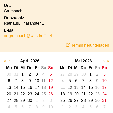
Ort:
Grumbach
Ortszusatz:
Rathaus, Tharandter 1
E-Mail:
or-grumbach@wilsdruff.net
Termin herunterladen
«
‹
April 2026
Mai 2026
›
»
Mo
Di
Mi
Do
Fr
Sa
So
Mo
Di
Mi
Do
Fr
Sa
So
30
31
1
2
3
4
5
27
28
29
30
1
2
3
6
7
8
9
10
11
12
4
5
6
7
8
9
10
13
14
15
16
17
18
19
11
12
13
14
15
16
17
20
21
22
23
24
25
26
18
19
20
21
22
23
24
27
28
29
30
1
2
3
25
26
27
28
29
30
31
4
5
6
7
8
9
10
1
2
3
4
5
6
7