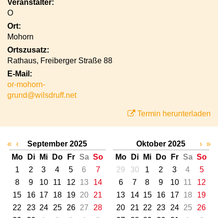
Veranstalter:
O
Ort:
Mohorn
Ortszusatz:
Rathaus, Freiberger Straße 88
E-Mail:
or-mohorn-
grund@wilsdruff.net
Termin herunterladen
«
‹
September 2025
Oktober 2025
›
»
Mo
Di
Mi
Do
Fr
Sa
So
Mo
Di
Mi
Do
Fr
Sa
So
1
2
3
4
5
6
7
29
30
1
2
3
4
5
8
9
10
11
12
13
14
6
7
8
9
10
11
12
15
16
17
18
19
20
21
13
14
15
16
17
18
19
22
23
24
25
26
27
28
20
21
22
23
24
25
26