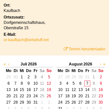
Ort:
Kaufbach
Ortszusatz:
Dorfgemeinschaftshaus,
Oberstraße 15
E-Mail:
or-kaufbach@wilsdruff.net
Termin herunterladen
«
‹
Juli 2026
August 2026
›
»
Mo
Di
Mi
Do
Fr
Sa
So
Mo
Di
Mi
Do
Fr
Sa
So
29
30
1
2
3
4
5
27
28
29
30
31
1
2
6
7
8
9
10
11
12
3
4
5
6
7
8
9
13
14
15
16
17
18
19
10
11
12
13
14
15
16
20
21
22
23
24
25
26
17
18
19
20
21
22
23
27
28
29
30
31
1
2
24
25
26
27
28
29
30
3
4
5
6
7
8
9
31
1
2
3
4
5
6