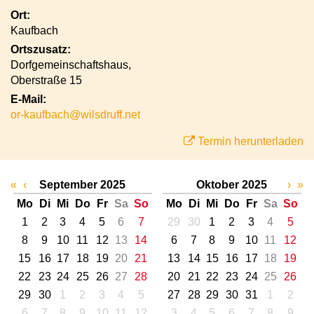
Ort:
Kaufbach
Ortszusatz:
Dorfgemeinschaftshaus,
Oberstraße 15
E-Mail:
or-kaufbach@wilsdruff.net
Termin herunterladen
«
‹
September 2025
Oktober 2025
›
»
Mo
Di
Mi
Do
Fr
Sa
So
Mo
Di
Mi
Do
Fr
Sa
So
1
2
3
4
5
6
7
29
30
1
2
3
4
5
8
9
10
11
12
13
14
6
7
8
9
10
11
12
15
16
17
18
19
20
21
13
14
15
16
17
18
19
22
23
24
25
26
27
28
20
21
22
23
24
25
26
29
30
1
2
3
4
5
27
28
29
30
31
1
2
6
7
8
9
10
11
12
3
4
5
6
7
8
9