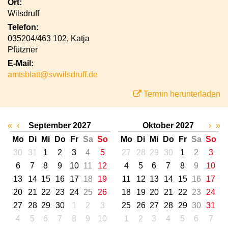
Ort:
Wilsdruff
Telefon:
035204/463 102, Katja
Pfützner
E-Mail:
amtsblatt@svwilsdruff.de
Termin herunterladen
«
‹
September 2027
Oktober 2027
›
»
Mo
Di
Mi
Do
Fr
Sa
So
Mo
Di
Mi
Do
Fr
Sa
So
30
31
1
2
3
4
5
27
28
29
30
1
2
3
6
7
8
9
10
11
12
4
5
6
7
8
9
10
13
14
15
16
17
18
19
11
12
13
14
15
16
17
20
21
22
23
24
25
26
18
19
20
21
22
23
24
27
28
29
30
1
2
3
25
26
27
28
29
30
31
4
5
6
7
8
9
10
1
2
3
4
5
6
7