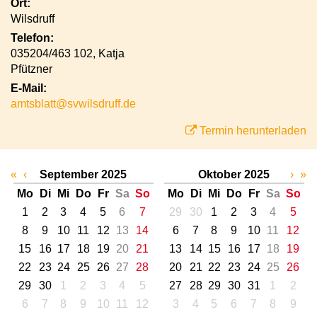
Ort:
Wilsdruff
Telefon:
035204/463 102, Katja
Pfützner
E-Mail:
amtsblatt@svwilsdruff.de
Termin herunterladen
«
‹
September 2025
Oktober 2025
›
»
Mo
Di
Mi
Do
Fr
Sa
So
Mo
Di
Mi
Do
Fr
Sa
So
1
2
3
4
5
6
7
29
30
1
2
3
4
5
8
9
10
11
12
13
14
6
7
8
9
10
11
12
15
16
17
18
19
20
21
13
14
15
16
17
18
19
22
23
24
25
26
27
28
20
21
22
23
24
25
26
29
30
1
2
3
4
5
27
28
29
30
31
1
2
6
7
8
9
10
11
12
3
4
5
6
7
8
9