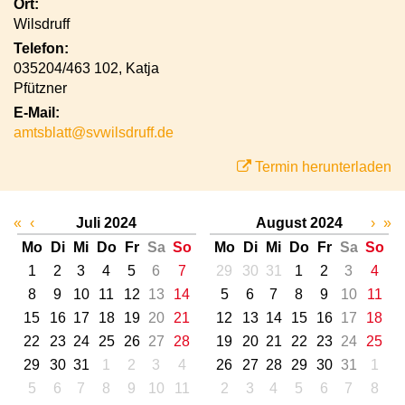
Ort:
Wilsdruff
Telefon:
035204/463 102, Katja
Pfützner
E-Mail:
amtsblatt@svwilsdruff.de
Termin herunterladen
«
‹
Juli 2024
August 2024
›
»
Mo
Di
Mi
Do
Fr
Sa
So
Mo
Di
Mi
Do
Fr
Sa
So
1
2
3
4
5
6
7
29
30
31
1
2
3
4
8
9
10
11
12
13
14
5
6
7
8
9
10
11
15
16
17
18
19
20
21
12
13
14
15
16
17
18
22
23
24
25
26
27
28
19
20
21
22
23
24
25
29
30
31
1
2
3
4
26
27
28
29
30
31
1
5
6
7
8
9
10
11
2
3
4
5
6
7
8