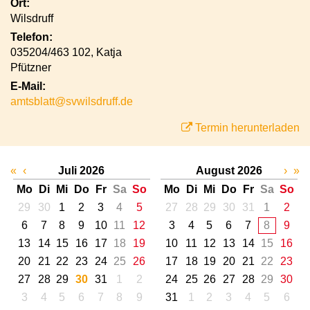
Ort:
Wilsdruff
Telefon:
035204/463 102, Katja
Pfützner
E-Mail:
amtsblatt@svwilsdruff.de
Termin herunterladen
«
‹
Juli 2026
August 2026
›
»
Mo
Di
Mi
Do
Fr
Sa
So
Mo
Di
Mi
Do
Fr
Sa
So
29
30
1
2
3
4
5
27
28
29
30
31
1
2
6
7
8
9
10
11
12
3
4
5
6
7
8
9
13
14
15
16
17
18
19
10
11
12
13
14
15
16
20
21
22
23
24
25
26
17
18
19
20
21
22
23
27
28
29
30
31
1
2
24
25
26
27
28
29
30
3
4
5
6
7
8
9
31
1
2
3
4
5
6