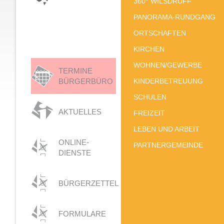
360° WILSDRUFF
PANORAMA-RUNDGANG
ORTSCHAFTEN
KIRCHEN
WOHNEN/GEWERBE
TERMINE
BÜRGERBÜRO
KINDERBETREUUNG
SCHULEN
AKTUELLES
FREIZEIT
LEBEN UND ARBEIT
ONLINE-
PARTNERGEMEINDE
DIENSTE
BÜRGERZETTEL
FORMULARE