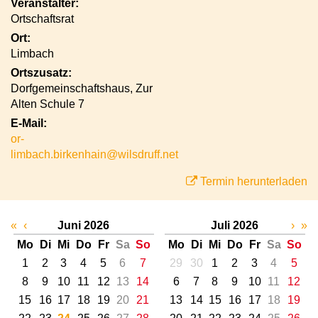
Veranstalter:
Ortschaftsrat
Ort:
Limbach
Ortszusatz:
Dorfgemeinschaftshaus, Zur
Alten Schule 7
E-Mail:
or-
limbach.birkenhain@wilsdruff.net
Termin herunterladen
«
‹
Juni 2026
Juli 2026
›
»
Mo
Di
Mi
Do
Fr
Sa
So
Mo
Di
Mi
Do
Fr
Sa
So
1
2
3
4
5
6
7
29
30
1
2
3
4
5
8
9
10
11
12
13
14
6
7
8
9
10
11
12
15
16
17
18
19
20
21
13
14
15
16
17
18
19