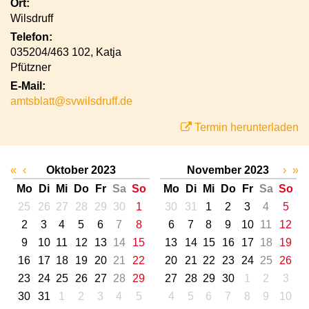
Ort:
Wilsdruff
Telefon:
035204/463 102, Katja
Pfützner
E-Mail:
amtsblatt@svwilsdruff.de
Termin herunterladen
«
‹
Oktober 2023
November 2023
›
»
Mo
Di
Mi
Do
Fr
Sa
So
Mo
Di
Mi
Do
Fr
Sa
So
25
26
27
28
29
30
1
30
31
1
2
3
4
5
2
3
4
5
6
7
8
6
7
8
9
10
11
12
9
10
11
12
13
14
15
13
14
15
16
17
18
19
16
17
18
19
20
21
22
20
21
22
23
24
25
26
23
24
25
26
27
28
29
27
28
29
30
1
2
3
30
31
1
2
3
4
5
4
5
6
7
8
9
10