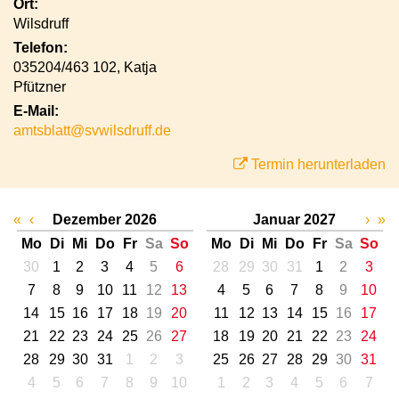
Ort:
Wilsdruff
Telefon:
035204/463 102, Katja
Pfützner
E-Mail:
amtsblatt@svwilsdruff.de
Termin herunterladen
«
‹
Dezember 2026
Januar 2027
›
»
Mo
Di
Mi
Do
Fr
Sa
So
Mo
Di
Mi
Do
Fr
Sa
So
30
1
2
3
4
5
6
28
29
30
31
1
2
3
7
8
9
10
11
12
13
4
5
6
7
8
9
10
14
15
16
17
18
19
20
11
12
13
14
15
16
17
21
22
23
24
25
26
27
18
19
20
21
22
23
24
28
29
30
31
1
2
3
25
26
27
28
29
30
31
4
5
6
7
8
9
10
1
2
3
4
5
6
7