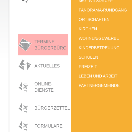
360° WILSDRUFF
PANORAMA-RUNDGANG
ORTSCHAFTEN
KIRCHEN
WOHNEN/GEWERBE
TERMINE
BÜRGERBÜRO
KINDERBETREUUNG
SCHULEN
AKTUELLES
FREIZEIT
LEBEN UND ARBEIT
ONLINE-
PARTNERGEMEINDE
DIENSTE
BÜRGERZETTEL
FORMULARE