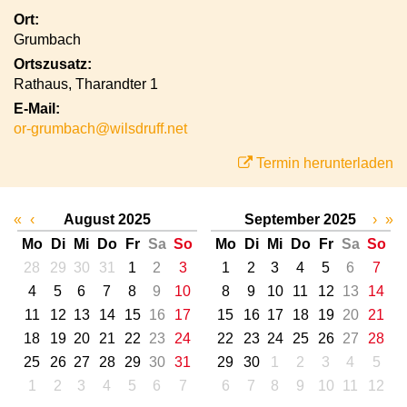
Ort:
Grumbach
Ortszusatz:
Rathaus, Tharandter 1
E-Mail:
or-grumbach@wilsdruff.net
Termin herunterladen
«
‹
August 2025
September 2025
›
»
Mo
Di
Mi
Do
Fr
Sa
So
Mo
Di
Mi
Do
Fr
Sa
So
28
29
30
31
1
2
3
1
2
3
4
5
6
7
4
5
6
7
8
9
10
8
9
10
11
12
13
14
11
12
13
14
15
16
17
15
16
17
18
19
20
21
18
19
20
21
22
23
24
22
23
24
25
26
27
28
25
26
27
28
29
30
31
29
30
1
2
3
4
5
1
2
3
4
5
6
7
6
7
8
9
10
11
12