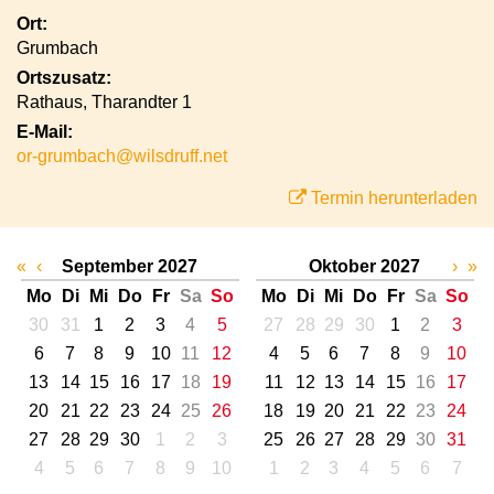
Ort:
Grumbach
Ortszusatz:
Rathaus, Tharandter 1
E-Mail:
or-grumbach@wilsdruff.net
Termin herunterladen
«
‹
September 2027
Oktober 2027
›
»
Mo
Di
Mi
Do
Fr
Sa
So
Mo
Di
Mi
Do
Fr
Sa
So
30
31
1
2
3
4
5
27
28
29
30
1
2
3
6
7
8
9
10
11
12
4
5
6
7
8
9
10
13
14
15
16
17
18
19
11
12
13
14
15
16
17
20
21
22
23
24
25
26
18
19
20
21
22
23
24
27
28
29
30
1
2
3
25
26
27
28
29
30
31
4
5
6
7
8
9
10
1
2
3
4
5
6
7