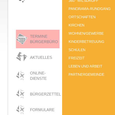
360° WILSDRUFF
PANORAMA-RUNDGANG
ORTSCHAFTEN
KIRCHEN
WOHNEN/GEWERBE
TERMINE
BÜRGERBÜRO
KINDERBETREUUNG
SCHULEN
AKTUELLES
FREIZEIT
LEBEN UND ARBEIT
ONLINE-
PARTNERGEMEINDE
DIENSTE
BÜRGERZETTEL
FORMULARE