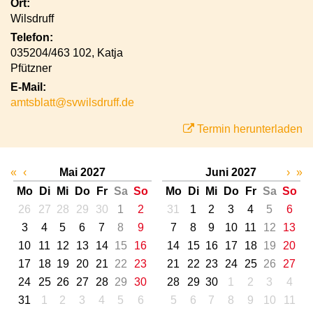
Ort:
Wilsdruff
Telefon:
035204/463 102, Katja
Pfützner
E-Mail:
amtsblatt@svwilsdruff.de
Termin herunterladen
«
‹
Mai 2027
Juni 2027
›
»
Mo
Di
Mi
Do
Fr
Sa
So
Mo
Di
Mi
Do
Fr
Sa
So
26
27
28
29
30
1
2
31
1
2
3
4
5
6
3
4
5
6
7
8
9
7
8
9
10
11
12
13
10
11
12
13
14
15
16
14
15
16
17
18
19
20
17
18
19
20
21
22
23
21
22
23
24
25
26
27
24
25
26
27
28
29
30
28
29
30
1
2
3
4
31
1
2
3
4
5
6
5
6
7
8
9
10
11