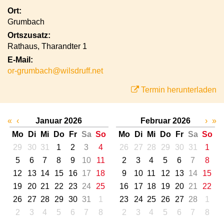
Ort:
Grumbach
Ortszusatz:
Rathaus, Tharandter 1
E-Mail:
or-grumbach@wilsdruff.net
Termin herunterladen
«
‹
Januar 2026
Februar 2026
›
»
Mo
Di
Mi
Do
Fr
Sa
So
Mo
Di
Mi
Do
Fr
Sa
So
29
30
31
1
2
3
4
26
27
28
29
30
31
1
5
6
7
8
9
10
11
2
3
4
5
6
7
8
12
13
14
15
16
17
18
9
10
11
12
13
14
15
19
20
21
22
23
24
25
16
17
18
19
20
21
22
26
27
28
29
30
31
1
23
24
25
26
27
28
1
2
3
4
5
6
7
8
2
3
4
5
6
7
8