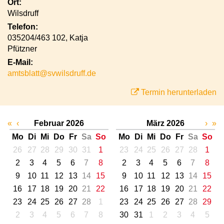
Ort:
Wilsdruff
Telefon:
035204/463 102, Katja
Pfützner
E-Mail:
amtsblatt@svwilsdruff.de
Termin herunterladen
«
‹
Februar 2026
März 2026
›
»
Mo
Di
Mi
Do
Fr
Sa
So
Mo
Di
Mi
Do
Fr
Sa
So
26
27
28
29
30
31
1
23
24
25
26
27
28
1
2
3
4
5
6
7
8
2
3
4
5
6
7
8
9
10
11
12
13
14
15
9
10
11
12
13
14
15
16
17
18
19
20
21
22
16
17
18
19
20
21
22
23
24
25
26
27
28
1
23
24
25
26
27
28
29
2
3
4
5
6
7
8
30
31
1
2
3
4
5